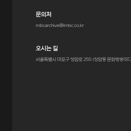
문의처
mbcarchive@imbc.co.kr
오시는 길
서울특별시 마포구 성암로 255 (상암동 문화방송미디