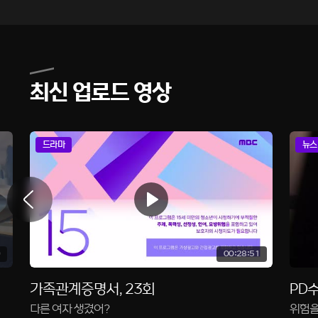
최신 업로드 영상
드라마
뉴스
00:28:51
가족관계증명서, 23회
PD수
다른 여자 생겼어?
위험을