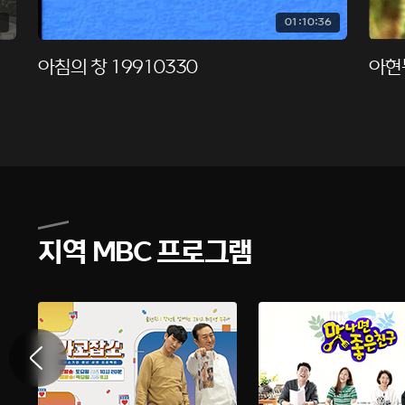
01:10:36
아침의 창 19910330
아현동
지역 MBC 프로그램