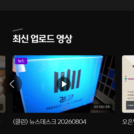
최신 업로드 영상
뉴스
01:02:38
, 115회 [클린] RE
<클린> 뉴스데스크 20260804